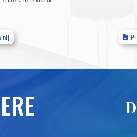
nsultasi ke Dokter di
sini)
Pr
HERE