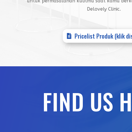
untuk permasalahan kulitmu saat kamu berko
Delovely Clinic.
Pricelist Produk (klik di
FIND US 