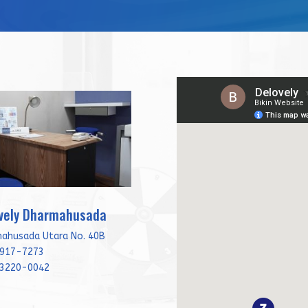
ovely Dharmahusada
mahusada Utara No. 40B
917-7273
3220-0042